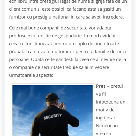
echilibru intre prestigiul legat de nume si grija fata de un
client comun si este posibil ca facand asta sa gasiti un
furnizor cu prestigiu national in care sa aveti incredere.
Cele mai bune companii de securitate vor adapta
produsele in functie de gospodarie. In mod evident,
ceea ce functioneaza pentru un cuplu de tineri foarte
probabil ca nu va fi multumitor pentru o familie de cinci
persoane. Odata ce te gandesti la ceea ce ai nevoie de la
o companie de securitate trebuie sa ai in vedere
urmatoarele aspecte:
Pret
– pretul
va fii
intotdeuna un
motiv de
ingrijorar.
Nimeni nu
vrea sa