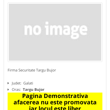
Firma Securitate Targu Bujor
Judet:
Galati
Oras:
Targu Bujor
Pagina Demonstrativa
afacerea nu este promovata
iar locul este liber