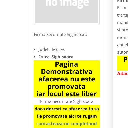
Firm
Firme
trans
manif
si pr
Firma Securitate Sighisoara
monit
antie
Judet:
Mures
autom
Oras:
Sighisoara
P
Pagina
Demonstrativa
Adau
afacerea nu este
promovata
iar locul este liber
Firma Securitate Sighisoara
daca doresti ca afacerea ta sa
fie promovata aici te rugam
contacteaza-ne completand