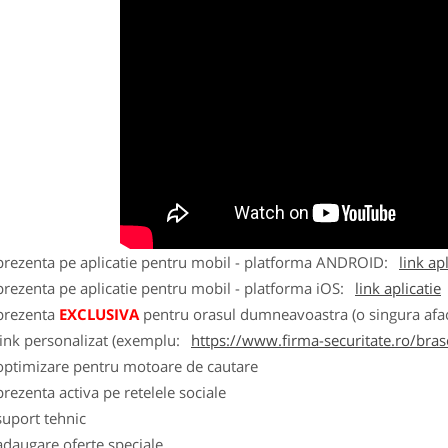
 prezenta pe aplicatie pentru mobil - platforma ANDROID:
link ap
prezenta pe aplicatie pentru mobil - platforma iOS:
link aplicatie
 prezenta
EXCLUSIVA
pentru orasul dumneavoastra (o singura afac
link personalizat (exemplu:
https://www.firma-securitate.ro/bra
 optimizare pentru motoare de cautare
prezenta activa pe retelele sociale
suport tehnic
adaugare oferte speciale