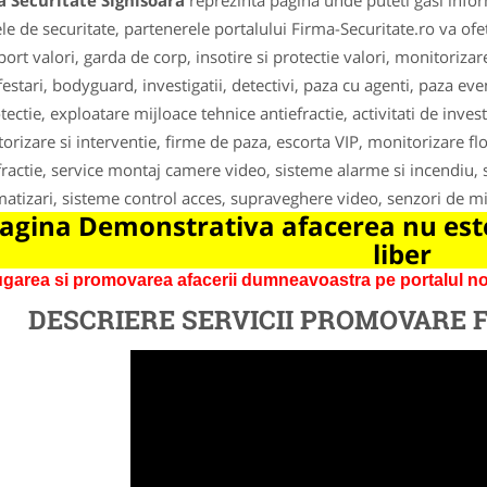
a Securitate Sighisoara
reprezinta pagina unde puteti gasi infor
le de securitate, partenerele portalului Firma-Securitate.ro va ofet
port valori, garda de corp, insotire si protectie valori, monitoriza
estari, bodyguard, investigatii, detectivi, paza cu agenti, paza ev
otectie, exploatare mijloace tehnice antiefractie, activitati de inves
orizare si interventie, firme de paza, escorta VIP, monitorizare fl
fractie, service montaj camere video, sisteme alarme si incendiu, s
atizari, sisteme control acces, supraveghere video, senzori de mi
agina Demonstrativa afacerea nu este
liber
garea si promovarea afacerii dumneavoastra pe portalul nos
DESCRIERE SERVICII PROMOVARE