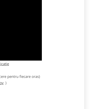
licatie
ere pentru fiecare oras)
sov
)