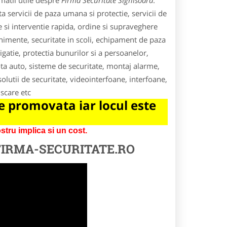
matii utile despre
Firma Securitate Sighisoara
.
a servicii de paza umana si protectie, servicii de
re si interventie rapida, ordine si supraveghere
enimente, securitate in scoli, echipament de paza
tigatie, protectia bunurilor si a persoanelor,
ota auto, sisteme de securitate, montaj alarme,
olutii de securitate, videointerfoane, interfoane,
scare etc
 promovata iar locul este
tru implica si un cost.
FIRMA-SECURITATE.RO