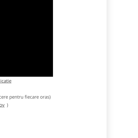
licatie
ere pentru fiecare oras)
sov
)