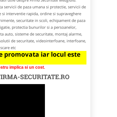
atii utile despre
Firma Securitate Medgidia
.
a servicii de paza umana si protectie, servicii de
re si interventie rapida, ordine si supraveghere
enimente, securitate in scoli, echipament de paza
tigatie, protectia bunurilor si a persoanelor,
ota auto, sisteme de securitate, montaj alarme,
olutii de securitate, videointerfoane, interfoane,
scare etc
 promovata iar locul este
tru implica si un cost.
FIRMA-SECURITATE.RO