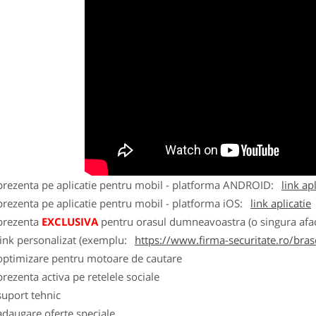
 prezenta pe aplicatie pentru mobil - platforma ANDROID:
link ap
prezenta pe aplicatie pentru mobil - platforma iOS:
link aplicatie
 prezenta
EXCLUSIVA
pentru orasul dumneavoastra (o singura afac
link personalizat (exemplu:
https://www.firma-securitate.ro/bra
 optimizare pentru motoare de cautare
prezenta activa pe retelele sociale
suport tehnic
adaugare oferte speciale