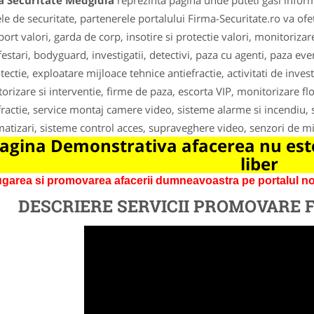
a Securitate Medgidia
reprezinta pagina unde puteti gasi inform
le de securitate, partenerele portalului Firma-Securitate.ro va ofet
port valori, garda de corp, insotire si protectie valori, monitoriza
estari, bodyguard, investigatii, detectivi, paza cu agenti, paza ev
otectie, exploatare mijloace tehnice antiefractie, activitati de inves
orizare si interventie, firme de paza, escorta VIP, monitorizare fl
fractie, service montaj camere video, sisteme alarme si incendiu, s
atizari, sisteme control acces, supraveghere video, senzori de mi
agina Demonstrativa afacerea nu este
liber
garea si promovarea afacerii dumneavoastra pe portalul nos
DESCRIERE SERVICII PROMOVARE