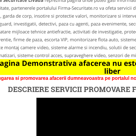
a Securitate Livada
reprezinta pagina unde puteti gasi informati
itate, partenerele portalului Firma-Securitate.ro va ofeta servicii 
i, garda de corp, insotire si protectie valori, monitorizare si inter
uard, investigatii, detectivi, paza cu agenti, paza evenimente, secu
atare mijloace tehnice antiefractie, activitati de investigatie, prot
ventie, firme de paza, escorta VIP, monitorizare flota auto, sisteme
ce montaj camere video, sisteme alarme si incendiu, solutii de sec
atizari, sisteme control acces, supraveghere video, senzori de mi
agina Demonstrativa afacerea nu este
liber
garea si promovarea afacerii dumneavoastra pe portalul nos
DESCRIERE SERVICII PROMOVARE