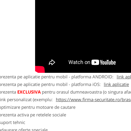
 prezenta pe aplicatie pentru mobil - platforma ANDROID:
link ap
prezenta pe aplicatie pentru mobil - platforma iOS:
link aplicatie
 prezenta
EXCLUSIVA
pentru orasul dumneavoastra (o singura afac
link personalizat (exemplu:
https://www.firma-securitate.ro/bra
 optimizare pentru motoare de cautare
prezenta activa pe retelele sociale
suport tehnic
adaugare oferte speciale