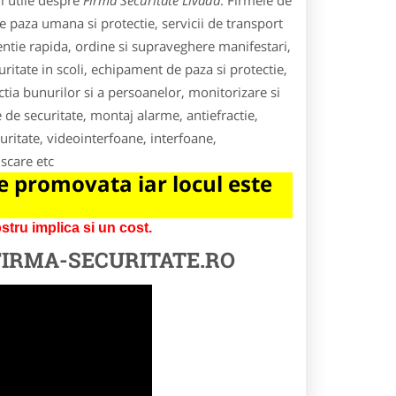
i utile despre
Firma Securitate Livada
. Firmele de
de paza umana si protectie, servicii de transport
ventie rapida, ordine si supraveghere manifestari,
ritate in scoli, echipament de paza si protectie,
ectia bunurilor si a persoanelor, monitorizare si
 de securitate, montaj alarme, antiefractie,
uritate, videointerfoane, interfoane,
scare etc
 promovata iar locul este
tru implica si un cost.
FIRMA-SECURITATE.RO