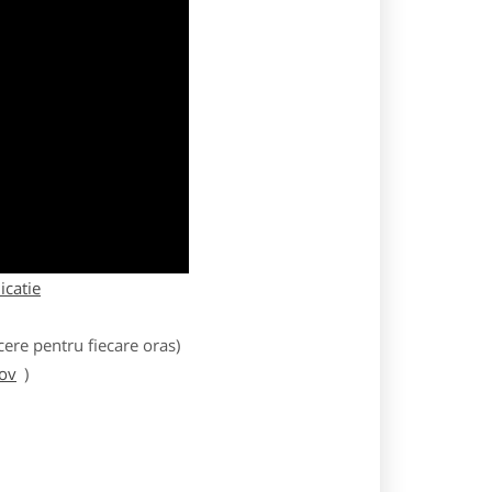
licatie
ere pentru fiecare oras)
sov
)