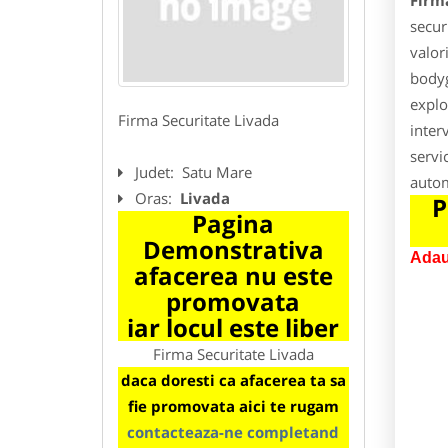
Firm
secur
valor
bodyg
explo
Firma Securitate Livada
inter
servi
Judet:
Satu Mare
autom
Oras:
Livada
P
Pagina
Demonstrativa
Adau
afacerea nu este
promovata
iar locul este liber
Firma Securitate Livada
daca doresti ca afacerea ta sa
fie promovata aici te rugam
contacteaza-ne completand