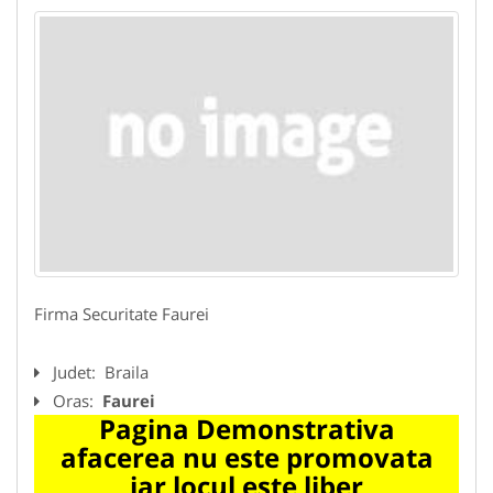
Firma Securitate Faurei
Judet:
Braila
Oras:
Faurei
Pagina Demonstrativa
afacerea nu este promovata
iar locul este liber