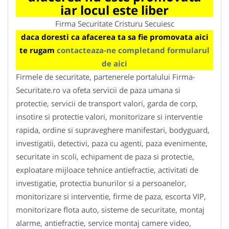
iar locul este liber
Firma Securitate Cristuru Secuiesc
daca doresti ca afacerea ta sa fie promovata aici
te rugam
contacteaza-ne completand formularul
de aici
Firmele de securitate, partenerele portalului Firma-
Securitate.ro va ofeta servicii de paza umana si
protectie, servicii de transport valori, garda de corp,
insotire si protectie valori, monitorizare si interventie
rapida, ordine si supraveghere manifestari, bodyguard,
investigatii, detectivi, paza cu agenti, paza evenimente,
securitate in scoli, echipament de paza si protectie,
exploatare mijloace tehnice antiefractie, activitati de
investigatie, protectia bunurilor si a persoanelor,
monitorizare si interventie, firme de paza, escorta VIP,
monitorizare flota auto, sisteme de securitate, montaj
alarme, antiefractie, service montaj camere video,