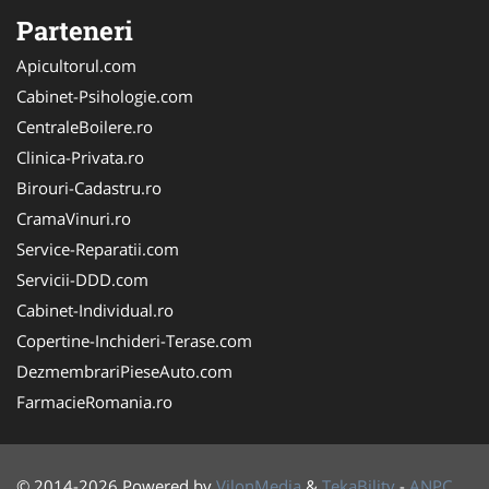
Parteneri
Apicultorul.com
Cabinet-Psihologie.com
CentraleBoilere.ro
Clinica-Privata.ro
Birouri-Cadastru.ro
CramaVinuri.ro
Service-Reparatii.com
Servicii-DDD.com
Cabinet-Individual.ro
Copertine-Inchideri-Terase.com
DezmembrariPieseAuto.com
FarmacieRomania.ro
© 2014-2026 Powered by
VilonMedia
&
TekaBility
-
ANPC