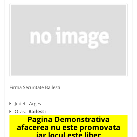
Firma Securitate Bailesti
Judet:
Arges
Oras:
Bailesti
Pagina Demonstrativa
afacerea nu este promovata
iar locul este liber