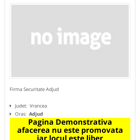
Firma Securitate Adjud
Judet:
Vrancea
Oras:
Adjud
Pagina Demonstrativa
afacerea nu este promovata
iar locul este liber