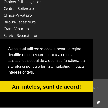
Cabinet-Psihologie.com
CentraleBoilere.ro
Clinica-Privata.ro
Birouri-Cadastru.ro
CramaVinuri.ro
Service-Reparatii.com
Servicii-DDD.com
Cabinet-Individual.ro
Website-ul utilizeaza cookie pentru a reţine
detaliile de conectare, pentru a colecta
Copertine-Inchideri-Terase.com
statistici cu scopul de a optimiza functionarea
DezmembrariPieseAuto.com
site-ului si pentru a furniza marketing in baza
FarmacieRomania.ro
intereselor dvs.
Am inteles, sunt de acord!
© 2014-2026 Powered by
VilonMedia
&
TekaBility
-
ANPC
SOL